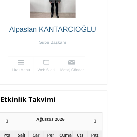
Alpaslan KANTARCIOĞLU
Şube Başkanı
Hızlı Menu
Web Sitesi
Mesaj Gönder
Etkinlik Takvimi
Ağustos 2026
Pts
Salı
Çar
Per
Cuma
Cts
Paz