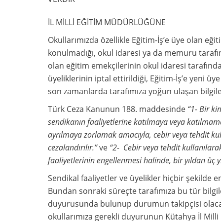
İL MİLLİ EĞİTİM MÜD
Okullarımızda özellikle Eğitim-İş’e üye olan eğ
konulmadığı, okul idaresi ya da memuru tarafınd
olan eğitim emekçilerinin okul idaresi tarafınd
üyeliklerinin iptal ettirildiği, Eğitim-İş’e yeni
son zamanlarda tarafımıza yoğun ulaşan bilgile
Türk Ceza Kanunun 188. maddesinde
“1- Bir k
sendikanın faaliyetlerine katılmaya veya katılma
ayrılmaya zorlamak amacıyla, cebir veya tehdit kulla
cezalandırılır.”
ve
“2- Cebir veya tehdit kullanılar
faaliyetlerinin engellenmesi halinde, bir yıldan ü
Sendikal faaliyetler ve üyelikler hiçbir şekild
Bundan sonraki süreçte tarafımıza bu tür bilgiler
duyurusunda bulunup durumun takipçisi olacağ
okullarımıza gerekli duyurunun Kütahya İl Mill