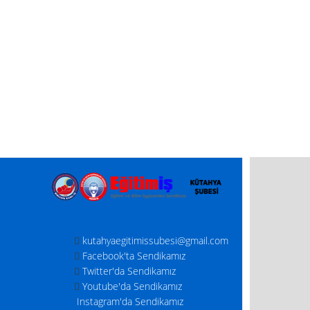
kutahyaegitimissubesi@gmail.com
Facebook'ta Sendikamız
Twitter'da Sendikamız
Youtube'da Sendikamız
Instagram'da Sendikamız