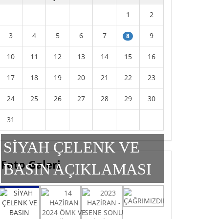
1
2
3
4
5
6
7
9
8
10
11
12
13
14
15
16
17
18
19
20
21
22
23
24
25
26
27
28
29
30
31
SİYAH ÇELENK VE
Foto Galeri
BASIN AÇIKLAMASI
SİYAH ÇELENK VE BASIN AÇIKLAMASI
ÇAĞRIMIZDIR!
14 HAZİRAN 2024 ÖMK VE ÇAĞ DIŞI
2023 HAZİRAN - SENE SONU BİRLİK VE
MÜFREDATA KARŞI BASIN AÇIKLAMAMIZ
DAYANIŞMA KAHVALTIMIZ