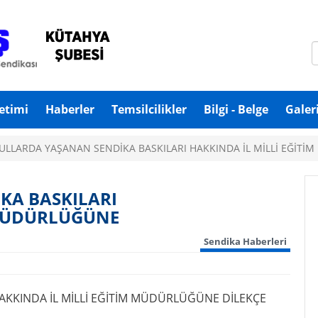
etimi
Haberler
Temsilcilikler
Bilgi - Belge
Galeri
ULLARDA YAŞANAN SENDİKA BASKILARI HAKKINDA İL MİLLİ EĞİTİ
KA BASKILARI
 MÜDÜRLÜĞÜNE
Sendika Haberleri