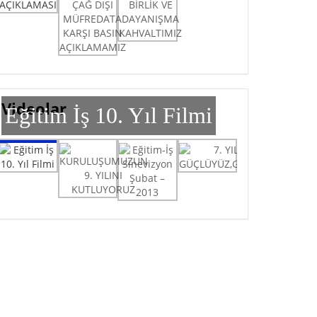
Videolar
Eğitim İş 10. Yıl Filmi
Eğitim İş 10. Yıl Filmi
KURULUŞUMUZUN 9. YILINI KUTLUYORUZ
Eğitim-İş Sinevizyon Şubat – 2013
7. YILIMIZDA GÜÇLÜYÜZ,GURURLUYUZ