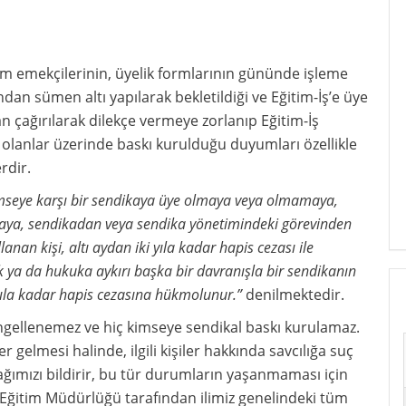
ÜRLÜĞÜNE
itim emekçilerinin, üyelik formlarının gününde işleme
an sümen altı yapılarak bekletildiği ve Eğitim-İş’e üye
an çağırılarak dilekçe vermeye zorlanıp Eğitim-İş
 üye olanlar üzerinde baskı kurulduğu duyumları özellikle
rdir.
imseye karşı bir sendikaya üye olmaya veya olmamaya,
maya, sendikadan veya sendika yönetimindeki görevinden
nan kişi, altı aydan iki yıla kadar hapis cezası ile
ak ya da hukuka aykırı başka bir davranışla bir sendikanın
ç yıla kadar hapis cezasına hükmolunur.”
denilmektedir.
e engellenemez ve hiç kimseye sendikal baskı kurulamaz.
 gelmesi halinde, ilgili kişiler hakkında savcılığa suç
ımızı bildirir, bu tür durumların yaşanmaması için
i Eğitim Müdürlüğü tarafından ilimiz genelindeki tüm