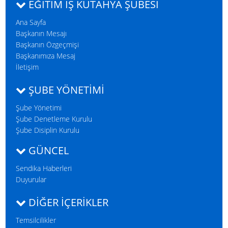
EĞITIM İŞ KÜTAHYA ŞUBESI
Ana Sayfa
Başkanın Mesajı
Başkanın Özgeçmişi
Başkanımıza Mesaj
İletişim
ŞUBE YÖNETİMİ
Şube Yönetimi
Şube Denetleme Kurulu
Şube Disiplin Kurulu
GÜNCEL
Sendika Haberleri
Duyurular
DIĞER İÇERIKLER
Temsilcilikler