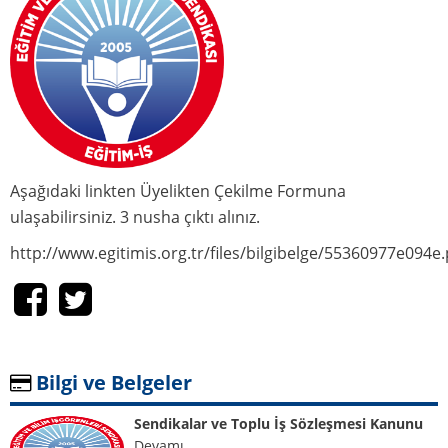
Şube Disiplin Kurulu
Haberler
Sendika Haberleri
Duyurular
Temsilcilikler
Aşağıdaki linkten Üyelikten Çekilme Formuna
Temsilciliklerimiz
ulaşabilirsiniz. 3 nusha çıktı alınız.
Bilgi - Belge
http://www.egitimis.org.tr/files/bilgibelge/55360977e094e.
Sendikalar ve Toplu İş Sözleşmesi Kanunu
Eğitim İş Tüzük
Kamu Görevlileri Sendikaları ve Toplu
Sözleşme Kanunu
Bilgi ve Belgeler
Başlıca ILO Sözleşmeleri
Üyelikten Çekilme Formu
Sendikalar ve Toplu İş Sözleşmesi Kanunu
Üyelik Formu
Devamı...