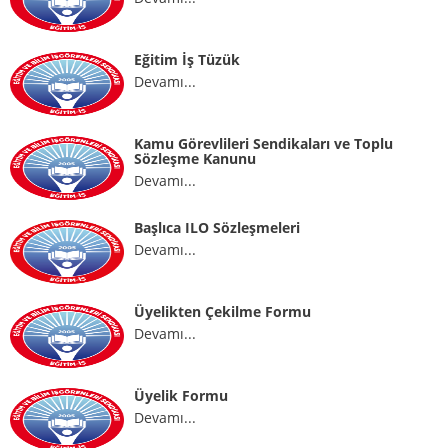
Performans Değerlendirme İtiraz Dilekçesi
Eğitim İş Tüzük
İş Bırakma Eylemine İlişkin Sorular ve Yanıtlar
Devamı...
Online Üyelik Sayfası
Galeriler
Kamu Görevlileri Sendikaları ve Toplu
Sözleşme Kanunu
Foto Galeri
Devamı...
Videolar
Başlıca ILO Sözleşmeleri
İletişim
Devamı...
Üyelikten Çekilme Formu
Devamı...
Üyelik Formu
Devamı...