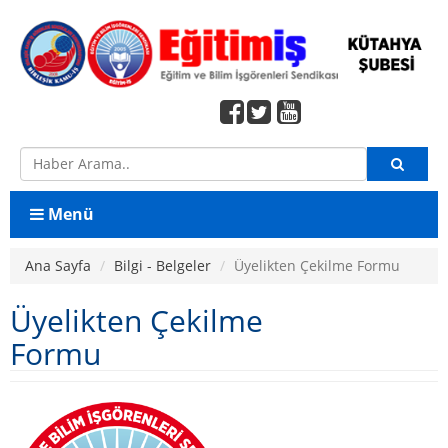
Menü
Ana Sayfa
Ana Sayfa
Bilgi - Belgeler
Üyelikten Çekilme Formu
Konfederasyon
Üyelikten Çekilme
Birleşik Kamu İş
Formu
Şube Yönetimi
Şube Yönetimi
Şube Denetleme Kurulu